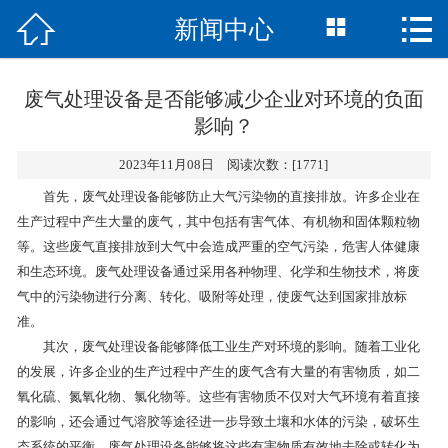



新闻中心
网站首页
关于我们
废气处理设备是否能够减少企业对环境的负面
影响？
产品展示
2023年11月08日 阅读次数：[1771]
新闻中心
首先，废气处理设备能够防止大气污染物的直接排放。许多企业在
生产过程中产生大量的废气，其中包括有害气体、有机物和固体颗粒物
工程案例
等。这些废气直接排放到大气中会造成严重的空气污染，危害人体健康
和生态环境。废气处理设备通过采用各种物理、化学和生物技术，将废
资质荣誉
气中的污染物进行分离、转化、吸附等处理，使废气达到国家排放标
准。
技术中心
其次，废气处理设备能够降低工业生产对环境的影响。随着工业化
的发展，许多企业的生产过程中产生的废气含有大量的有害物质，如二
在线留言
氧化硫、氮氧化物、氯化物等。这些有害物质不仅对大气环境有着直接
的影响，还会通过气溶胶等途径进一步导致土壤和水体的污染，破坏生
联系我们
态系统的平衡。废气处理设备能够将这些有害物质有效地去除或转化为